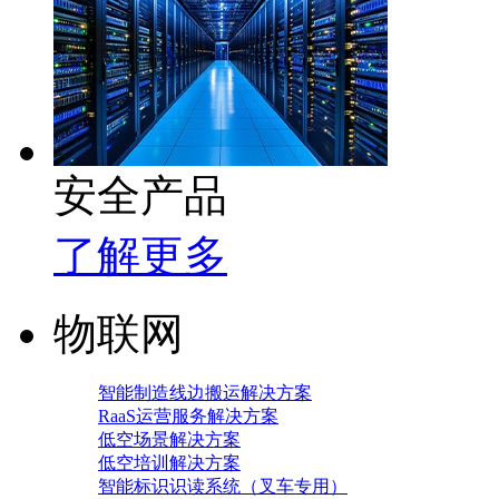
安全产品
了解更多
物联网
智能制造线边搬运解决方案
RaaS运营服务解决方案
低空场景解决方案
低空培训解决方案
智能标识识读系统（叉车专用）