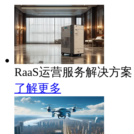
RaaS运营服务解决方案
了解更多