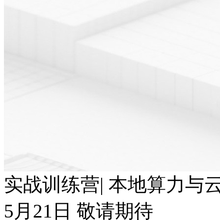
实战训练营| 本地算力与云端T
5月21日 敬请期待