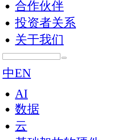
合作伙伴
投资者关系
关于我们
中
EN
AI
数据
云