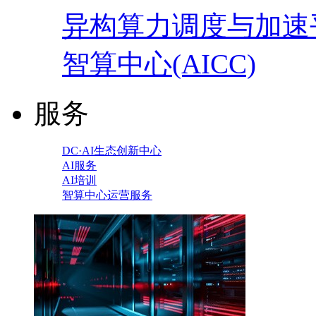
异构算力调度与加速
智算中心(AICC)
服务
DC·AI生态创新中心
AI服务
AI培训
智算中心运营服务