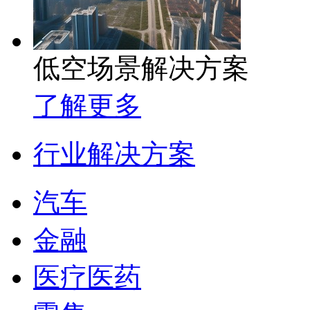
低空场景解决方案
了解更多
行业解决方案
汽车
金融
医疗医药