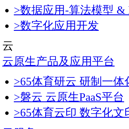
>数据应用-算法模型 & 
>数字化应用开发
云
云原生产品及应用平台
>65体育研云 研制一
>磐云 云原生PaaS平台
>65体育云印 数字化