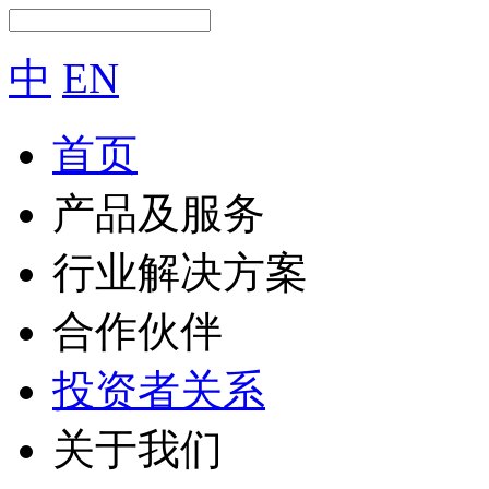
中
EN
首页
产品及服务
行业解决方案
合作伙伴
投资者关系
关于我们