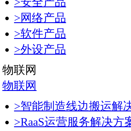
>安全产品
>网络产品
>软件产品
>外设产品
物联网
物联网
>智能制造线边搬运解
>RaaS运营服务解决方