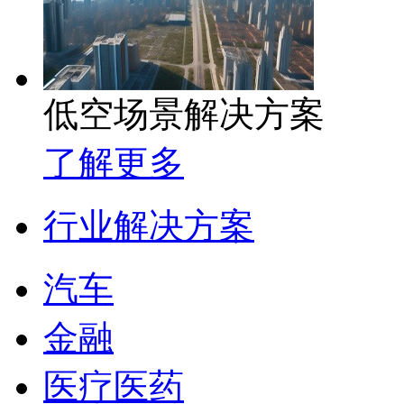
低空场景解决方案
了解更多
行业解决方案
汽车
金融
医疗医药