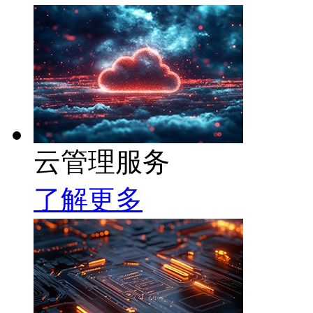
云管理服务
了解更多