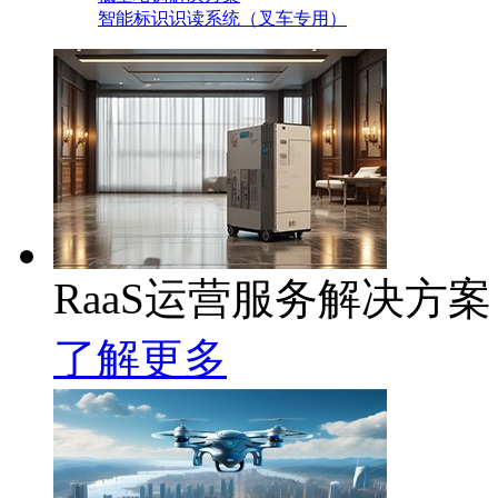
智能标识识读系统（叉车专用）
RaaS运营服务解决方案
了解更多