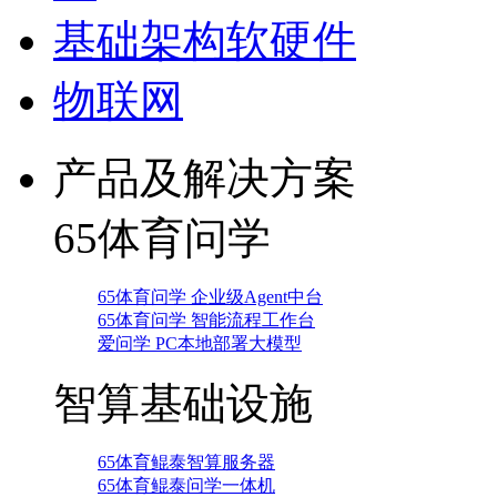
基础架构软硬件
物联网
产品及解决方案
65体育问学
65体育问学 企业级Agent中台
65体育问学 智能流程工作台
爱问学 PC本地部署大模型
智算基础设施
65体育鲲泰智算服务器
65体育鲲泰问学一体机