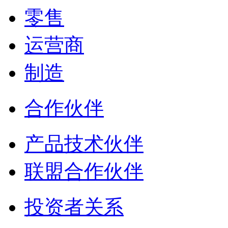
零售
运营商
制造
合作伙伴
产品技术伙伴
联盟合作伙伴
投资者关系